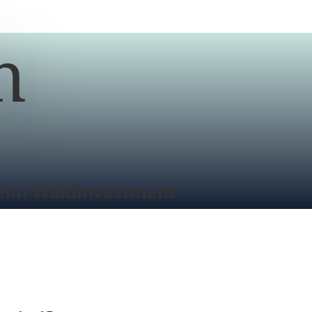
n
eim Waldinvestment