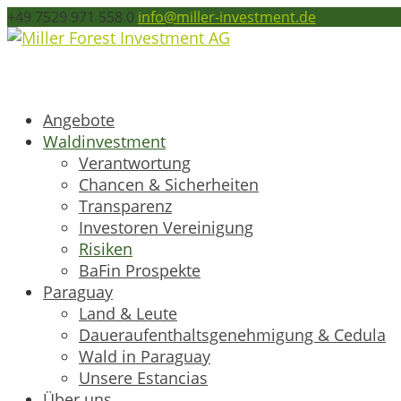
+49 7529 971 558 0
info@miller-investment.de
Angebote
Waldinvestment
Verantwortung
Chancen & Sicherheiten
Transparenz
Investoren Vereinigung
Risiken
BaFin Prospekte
Paraguay
Land & Leute
Daueraufenthaltsgenehmigung & Cedula
Wald in Paraguay
Unsere Estancias
Über uns