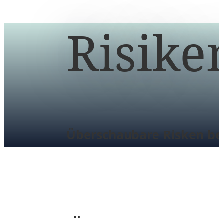
Risike
Überschaubare Risken b