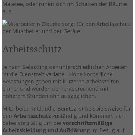
Matetee, oder ruhen sich im Schatten der Bäume
aus.
Arbeitsschutz
Je nach Belastung der unterschiedlichen Arbeiten
ist die Dienstzeit variabel. Hohe körperliche
Belastungen gehen mit kürzeren Arbeitszeiten
einher und werden dementsprechend mit
höherem Stundenlohn ausgeglichen.
Mitarbeiterin Claudia Benitez ist beispielsweise für
den
Arbeitsschutz
zuständig und kümmert sich
dabei sorgfältig um die
vorschriftsmäßige
Arbeitskleidung und Aufklärung
im Bezug auf