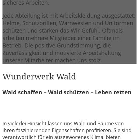
sicheres Arbeiten.
Jede Abteilung ist mit Arbeitskleidung ausgestattet:
Helme, Schutzbrillen, Warnwesten und Uniformen
schützen und stärken das Wir-Gefühl. Oftmals
arbeiten mehrere Mitglieder einer Familie im
Betrieb. Die positive Grundstimmung, die
Zuverlässigkeit und motivierte Arbeitshaltung
unserer Mitarbeiter machen uns stolz.
Wunderwerk Wald
Wald schaffen – Wald schützen – Leben retten
In vielerlei Hinsicht lassen uns Wald und Bäume von
ihren faszinierenden Eigenschaften profitieren. Sie sind
verantwortlich für ein ausgewogenes Klima, bieten