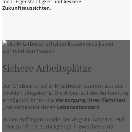
mehr Eigenständigkeit und
bessere
Zukunftsaussichten
.
Sichere Arbeitsplätze
Der Großteil unserer Mitarbeiter stammt aus der
direkten Umgebung. Die Arbeit auf der Aufforstung
ermöglicht ihnen die
Versorgung ihrer Familien
und verbessert deren
Lebensstandard
.
In den Anfängen wurde der Weg zur Arbeit zu Fuß
oder zu Pferde zurückgelegt, inzwischen sind