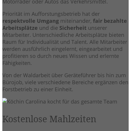
Motorräder oder Autos das Verkehrsmittel.
Priorität im Aufforstungsbetrieb hat der
respektvolle Umgang
miteinander,
fair bezahlte
Arbeitsplätze
und die
Sicherheit
unserer
Mitarbeiter. Unterschiedliche Arbeitsplätze bieten
Raum für Individualität und Talent. Alle Mitarbeiter
werden ausführlich eingelernt, eingearbeitet und
profitieren so durch neues Wissen und erlernte
Fähigkeiten.
Von der Waldarbeit über Geräteführer bis hin zum
Bürojob, viele verschiedene Bereiche ergänzen den
Forstbetrieb zu einer Einheit.
Kostenlose Mahlzeiten