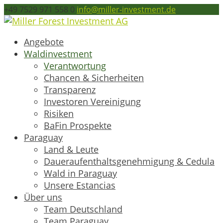
+49 7529 971 558 0
info@miller-investment.de
Angebote
Waldinvestment
Verantwortung
Chancen & Sicherheiten
Transparenz
Investoren Vereinigung
Risiken
BaFin Prospekte
Paraguay
Land & Leute
Daueraufenthaltsgenehmigung & Cedula
Wald in Paraguay
Unsere Estancias
Über uns
Team Deutschland
Team Paraguay