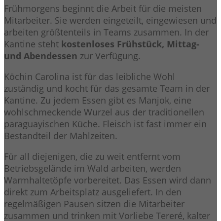
Frühmorgens beginnt die Arbeit für die meisten
Mitarbeiter. Sie werden eingeteilt, eingewiesen und
arbeiten größtenteils in Teams zusammen. In der
Kantine steht
kostenloses Frühstück, Mittag-
und Abendessen
zur Verfügung.
Köchin Carolina ist für das leibliche Wohl
zuständig und kocht für das gesamte Team in der
Kantine. Zu jedem Essen gibt es Manjok, eine
wohlschmeckende Wurzel aus der traditionellen
paraguayischen Küche. Fleisch ist fast immer ein
Bestandteil der Mahlzeiten.
Für all diejenigen, die zu weit entfernt vom
Betriebsgelände im Wald arbeiten, werden
Warmhaltetöpfe vorbereitet. Das Essen wird dann
direkt zum Arbeitsplatz ausgeliefert. In den
regelmäßigen Pausen sitzen die Mitarbeiter
zusammen und trinken mit Vorliebe Tereré, kalter