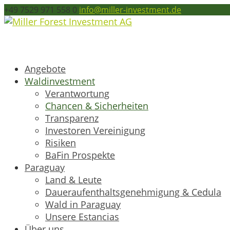
+49 7529 971 558 0
info@miller-investment.de
Angebote
Waldinvestment
Verantwortung
Chancen & Sicherheiten
Transparenz
Investoren Vereinigung
Risiken
BaFin Prospekte
Paraguay
Land & Leute
Daueraufenthaltsgenehmigung & Cedula
Wald in Paraguay
Unsere Estancias
Über uns