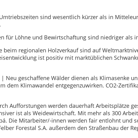
Umtriebszeiten sind wesentlich kürzer als in Mittele
.
n für Löhne und Bewirtschaftung sind niedriger als i
se beim regionalen Holzverkauf sind auf Weltmarktni
reisentwicklung ist positiv mit marktüblichen Schwa
| Neu geschaffene Wälder dienen als Klimasenke un
, um dem Klimawandel entgegenzuwirken. CO2-Zertifik
.
ch Aufforstungen werden dauerhaft Arbeitsplätze ges
siver ist als Weidewirtschaft. Mit mehr als 300 Arbeits
á. Die Mitarbeiter/-innen werden fair entlohnt und 
Felber Forestal S.A. außerdem den Straßenbau der Re