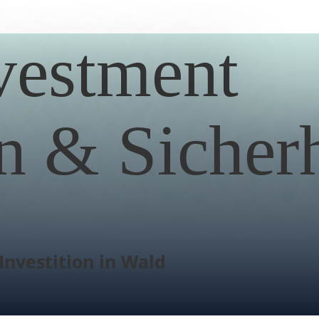
vestment
 & Sicherh
Investition in Wald