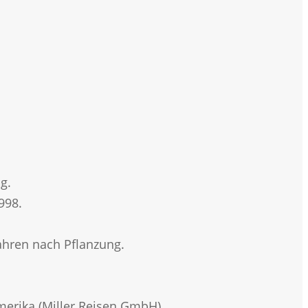
g.
1998.
ahren nach Pflanzung.
merika (Miller Reisen GmbH).